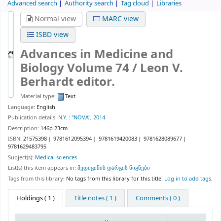
Advanced search
Authority search
Tag cloud
Libraries
Normal view
MARC view
ISBD view
Advances in Medicine and
Biology Volume 74 /
Leon V.
Berhardt editor.
Material type:
Text
Language:
English
Publication details:
N.Y. :
"NOVA",
2014.
Description:
146p.23cm
ISBN:
21575398
9781612095394
9781619420083
9781628089677
9781629483795
Subject(s):
Medical sciences
List(s) this item appears in:
მედიცინის დარგის წიგნები
Tags from this library:
No tags from this library for this title.
Log in to add tags.
Holdings
( 1 )
Title notes ( 1 )
Comments ( 0 )