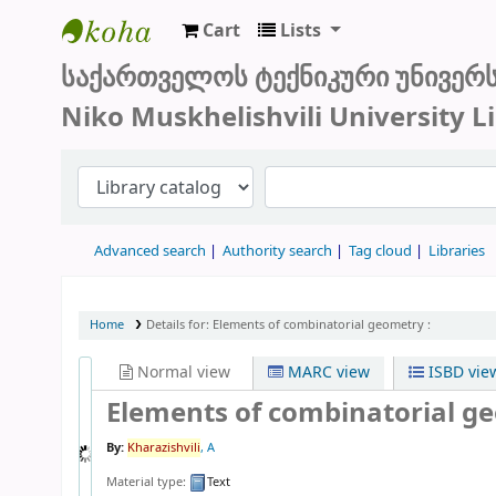
Cart
Lists
სტუ-ს ბიბლიოთეკა
საქართველოს ტექნიკური უნივერ
Niko Muskhelishvili University L
Advanced search
Authority search
Tag cloud
Libraries
Home
Details for:
Elements of combinatorial geometry :
Normal view
MARC view
ISBD vie
Elements of combinatorial geo
By:
Kharazishvili
, A
Material type:
Text