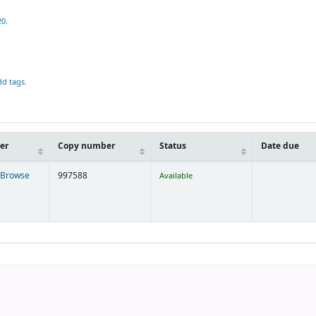
20.
dd tags.
er
Copy number
Status
Date due
Browse
997588
Available
s below)