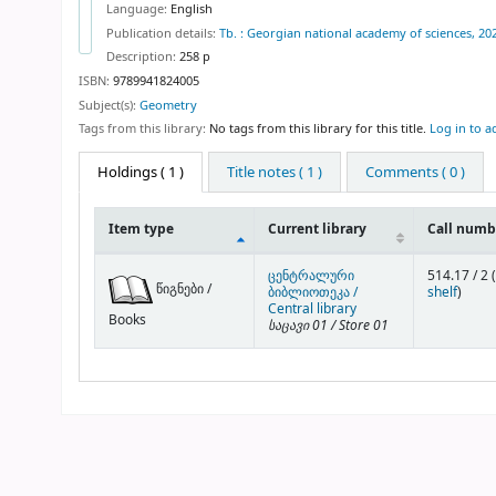
Language:
English
Publication details:
Tb. :
Georgian national academy of sciences,
20
Description:
258 p
ISBN:
9789941824005
Subject(s):
Geometry
Tags from this library:
No tags from this library for this title.
Log in to a
Holdings
( 1 )
Title notes ( 1 )
Comments ( 0 )
Item type
Current library
Call numb
Holdings
ცენტრალური
514.17 / 2 (
წიგნები /
(Open
ბიბლიოთეკა /
shelf
)
Central library
Books
საცავი 01 / Store 01